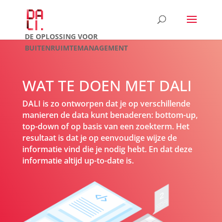
DE OPLOSSING VOOR
BUITENRUIMTEMANAGEMENT
WAT TE DOEN MET DALI
DALI is zo ontworpen dat je op verschillende
manieren de data kunt benaderen: bottom-up,
top-down of op basis van een zoekterm. Het
resultaat is dat je op eenvoudige wijze de
informatie vind die je nodig hebt. En dat deze
informatie altijd up-to-date is.